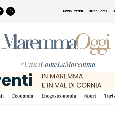
NEWSLETTER
PUBBLICITÀ
#
Unici
ComeLaMaremma
ti
Economia
Enogastronomia
Sport
Turi