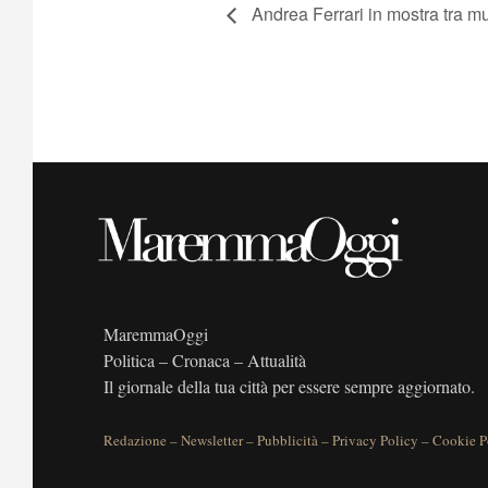
Andrea Ferrari in mostra tra mu
MaremmaOggi
Politica – Cronaca – Attualità
Il giornale della tua città per essere sempre aggiornato.
Redazione
–
Newsletter
–
Pubblicità
–
Privacy Policy
–
Cookie P