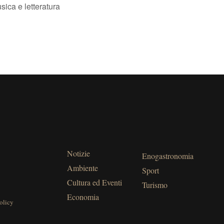
sica e letteratura
Notizie
Enogastronomia
Ambiente
Sport
Cultura ed Eventi
Turismo
Economia
olicy