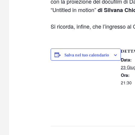
con la proiezione del docufilm di D
“Untitled in motion”
di Silvana Chi
Si ricorda, infine, che l’ingresso a
DETT
Salva nel tuo calendario
Data:
23 Giu
Ora:
21:30