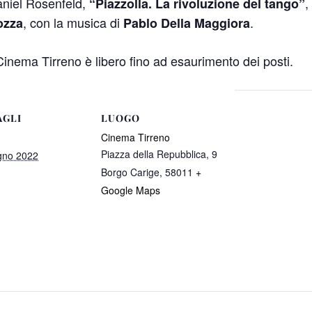
aniel Rosenfeld,
,
“Piazzolla. La rivoluzione del tango”
, con la musica di
.
ozza
Pablo Della Maggiora
l Cinema Tirreno è libero fino ad esaurimento dei posti.
AGLI
LUOGO
Cinema Tirreno
Piazza della Repubblica, 9
gno 2022
Borgo Carige
,
58011
+
Google Maps