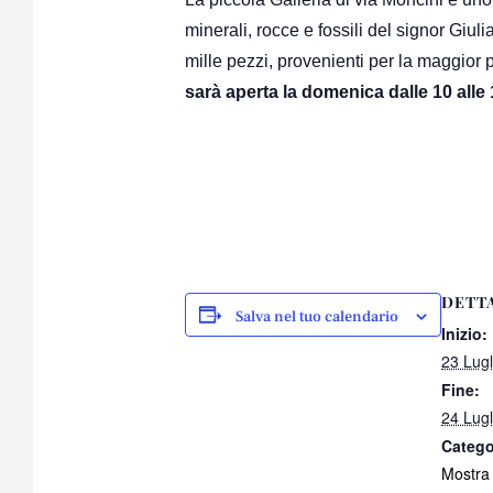
minerali, rocce e fossili del signor Giul
mille pezzi, provenienti per la maggior 
sarà aperta la domenica dalle 10 alle 1
DETT
Salva nel tuo calendario
Inizio:
23 Lug
Fine:
24 Lug
Catego
Mostra