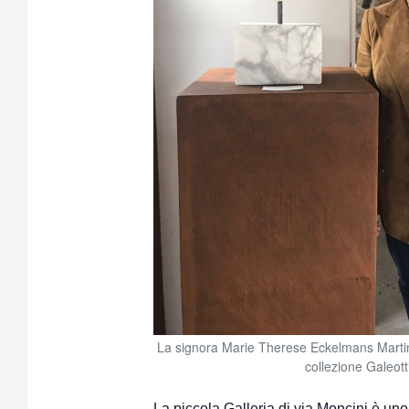
La signora Marie Therese Eckelmans Martin,
collezione Galeotti
La piccola Galleria di via Moncini è uno