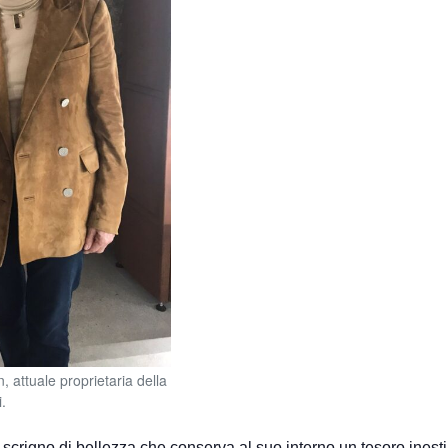
 attuale proprietaria della
.
 scrigno di bellezza che conserva al suo interno un tesoro inestim