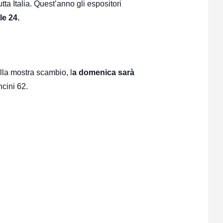
tta Italia. Quest’anno gli espositori
le 24.
lla mostra scambio, l
a domenica sarà
cini 62.