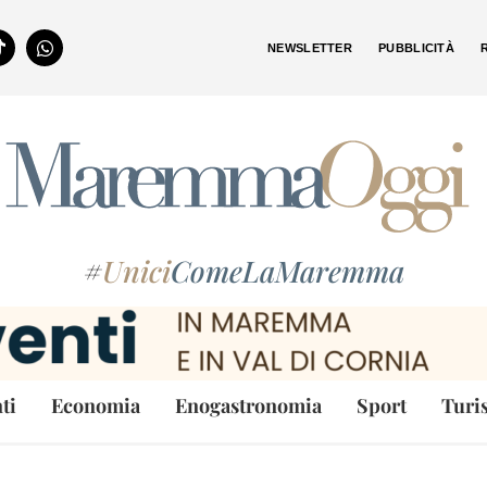
NEWSLETTER
PUBBLICITÀ
#
Unici
ComeLaMaremma
ti
Economia
Enogastronomia
Sport
Turi