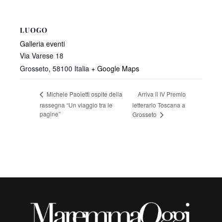
LUOGO
Galleria eventi
Via Varese 18
Grosseto
,
58100
Italia
+ Google Maps
Arriva il IV Premio
Michele Paoletti ospite della
rassegna “Un viaggio tra le
letterario Toscana a
pagine”
Grosseto