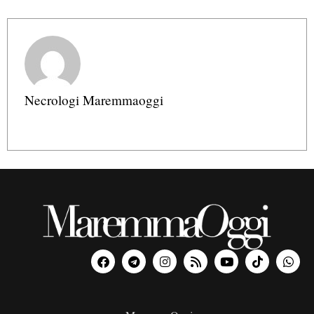
Necrologi Maremmaoggi