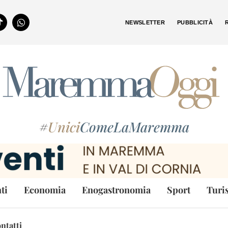
NEWSLETTER
PUBBLICITÀ
#
Unici
ComeLaMaremma
ti
Economia
Enogastronomia
Sport
Turi
ntatti