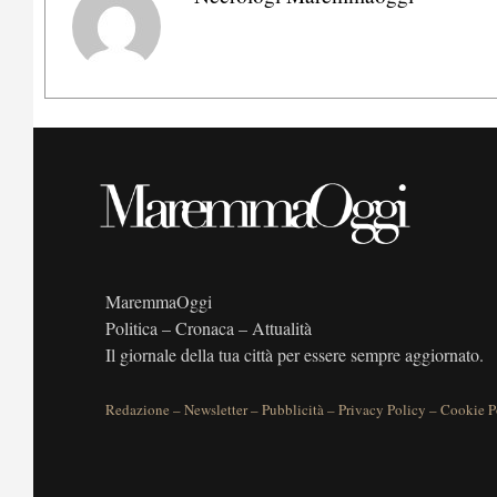
MaremmaOggi
Politica – Cronaca – Attualità
Il giornale della tua città per essere sempre aggiornato.
Redazione
–
Newsletter
–
Pubblicità
–
Privacy Policy
–
Cookie P