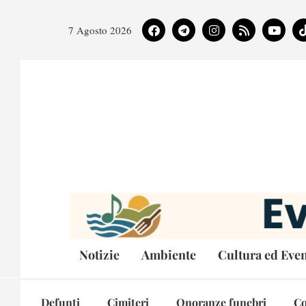
7 Agosto 2026
Notizie
Ambiente
Cultura ed Even
Defunti
Cimiteri
Onoranze funebri
Co