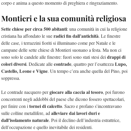
corpo e anima a questo momento di preghiera e ringraziamento.
Montieri e la sua comunità religiosa
Sette chiese per circa 500 abitanti
: una comunità in cui la religione
radici fin dall’antichità
cristiana ha affondato le sue
.
Le finestre
delle case, i terrazzini fioriti si illuminano come per Natale e le
campane delle sette chiese di Montieri suonano a festa.
Ma non ci
drappi di
sono solo le candele alle finestre: fuori sono stati stesi dei
colori diversi
contrade
Lupo,
. Dedicate alle
, quattro per l’esattezza
Castello,
Leone e Vigne
. Un tempo c’era anche quella del Pino, poi
soppressa.
giocare alla caccia al tesoro
Le contrade nacquero per
, poi furono
concorrenti negli addobbi del paese che dicono fossero spettacolari,
tornei di calcetto
per finire con i
. Sacro e profano s’incontravano
alleviare dai lavori duri e
sulle colline metallifere, ad
dall’isolamento naturale
. Poi il declino dell’industria estrattrice,
dell’occupazione e quello inevitabile dei residenti.