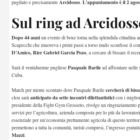
Arcidosso
L’appuntamento è il 2 agost
pugilato e precisamente
.
Sul ring ad Arcidos
Dopo 44 anni
un evento di boxe torna nella splendida cittadina a
Scapecchi che muoveva i primi passi a torso nudo sconfisse il 
D’Amico, Rier Gabriel Garcia Pozo
, a cercare di bissare il re
Pasquale Barile
Sarà il ventiduenne pugliese
ad affrontare nelle s
Cuba.
cercherà di biss
Match per niente scontato dove Pasquale Barile
anticipato da sette incontri dilettantistici
clou sarà
con i miglior
presidente della Fight Gym Grosseto, rivolge un ringraziamento p
servizi per l’agricoltura, azienda composta per lo più da lavorato
essenziale per un’economia prettamente agricola di questo territor
permettono a tutta la comunità, turisti compresi, l’ingresso gratu
Mazzi
.