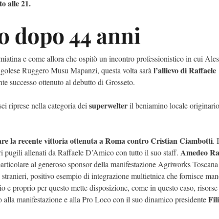
o alle 21.
so dopo 44 anni
miatina e come allora che ospitò un incontro professionistico in cui Ale
l’allievo di Raffaele
congolese Ruggero Musu Mapanzi, questa volta sarà
cente successo ottenuto al debutto di Grosseto.
superwelter
ei riprese nella categoria dei
il beniamino locale originario
are la recente vittoria ottenuta a Roma contro Cristian Ciambotti
. 
Amedeo Raf
i pugili allenati da Raffaele D’Amico con tutto il suo staff.
articolare al generoso sponsor della manifestazione Agriworks Toscana s
ri stranieri, positivo esempio di integrazione multietnica che fornisce m
io e proprio per questo mette disposizione, come in questo caso, risorse
Fil
ito alla manifestazione e alla Pro Loco con il suo dinamico presidente