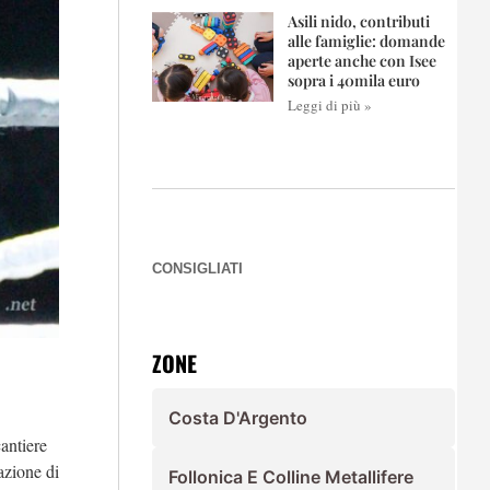
Asili nido, contributi
alle famiglie: domande
aperte anche con Isee
sopra i 40mila euro
Leggi di più »
CONSIGLIATI
ZONE
Costa D'Argento
cantiere
azione di
Follonica E Colline Metallifere