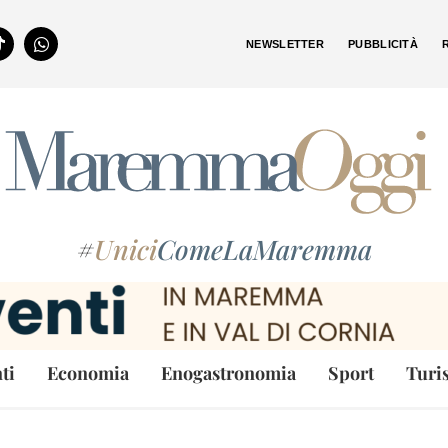
NEWSLETTER
PUBBLICITÀ
#
Unici
ComeLaMaremma
ti
Economia
Enogastronomia
Sport
Turi