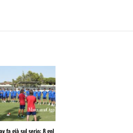
av fa già sul serio: 8 gol