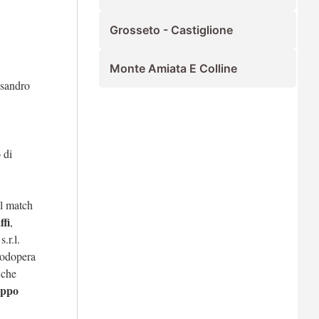
Grosseto - Castiglione
Monte Amiata E Colline
ssandro
 di
Il match
fi
,
.r.l.
anodopera
 che
ippo