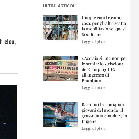
ULTIMI ARTICOLI
Cinque cani trovano
casa, per gli altri scatta
la mobilitazione: quasi
800 firme
h clou,
Leggi di più »
«Acciaio sì, ma non per
le armi»: lo striscione
del Camping CIG
all’ingresso di
Piombino
Leggi di più »
Bartolini tra i migliori
giovani del mondo: il
grossetano chiude 23° a
Eugene
Leggi di più »