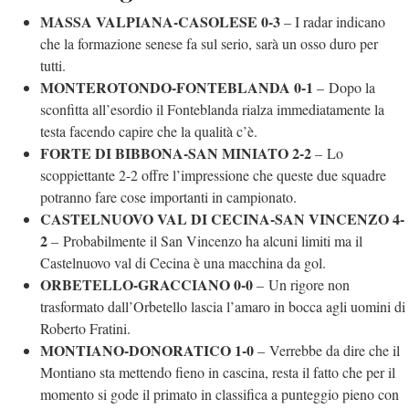
MASSA VALPIANA-CASOLESE 0-3
– I radar indicano
che la formazione senese fa sul serio, sarà un osso duro per
tutti.
MONTEROTONDO-FONTEBLANDA 0-1
–
Dopo la
sconfitta all’esordio il Fonteblanda rialza immediatamente la
testa facendo capire che la qualità c’è.
FORTE DI BIBBONA-SAN MINIATO 2-2
–
Lo
scoppiettante 2-2 offre l’impressione che queste due squadre
potranno fare cose importanti in campionato.
CASTELNUOVO VAL DI CECINA-SAN VINCENZO 4-
2
–
Probabilmente il San Vincenzo ha alcuni limiti ma il
Castelnuovo val di Cecina è una macchina da gol.
ORBETELLO-GRACCIANO 0-0
–
Un rigore non
trasformato dall’Orbetello lascia l’amaro in bocca agli uomini di
Roberto Fratini.
MONTIANO-DONORATICO 1-0
–
Verrebbe da dire che il
Montiano sta mettendo fieno in cascina, resta il fatto che per il
momento si gode il primato in classifica a punteggio pieno con