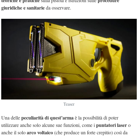
teoriche e pratiche
procedure
sulla pistola e istruzioni sulle
giuridiche e sanitarie
da osservare.
Teaser
peculiarità di quest’arma
Una delle
è la possibilità di poter
puntatori laser
utilizzare anche solo alcune sue funzioni, come i
o
arco voltaico
anche il solo
(che produce un forte crepitio) così da