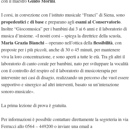
Guido Morini
con il maestro
.
I corsi, in convezione con l’istituto musicale “Franci” di Siena, sono
propedeutici
di base
esami al Conservatorio
e
e preparano agli
.
Inoltre “Giocomusica” per i bambini dai 3 ai 6 anni e il laboratorio di
musica d’insieme. «I nostri corsi – spiega la direttrice della scuola,
Maria Grazia Bianchi
flessibilità
– operano nell’ottica della
, con
proposte per i più piccoli, anche di 30 o 45 minuti, per mantenere
viva la loro concentrazione, e sono aperti a tutte le età. Tra gli altri il
laboratorio di canto corale per bambini, nato per sviluppare la vocalità
con il controllo del respiro ed il laboratorio di musicoterapia per
intervenire nei casi di disagio, realizzando un percorso che vuol essere
supportivo e sinergico ad altri interventi, basato su un’interazione
sonoro-musicale».
La prima lezione di prova è gratuita.
Per informazioni è possibile contattare direttamente la segreteria in via
Ferrucci allo 0564 – 449200 o inviare una email a