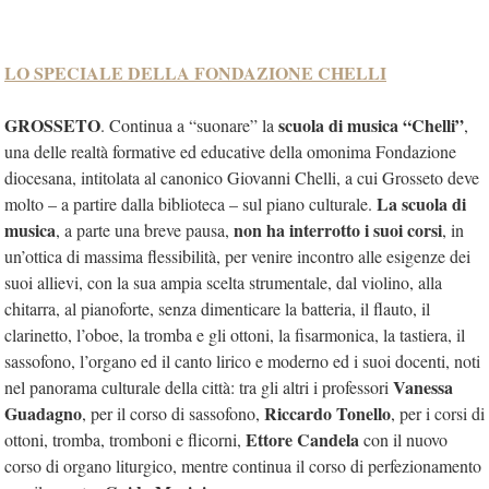
LO SPECIALE DELLA FONDAZIONE CHELLI
GROSSETO
scuola di musica “Chelli”
. Continua a “suonare” la
,
una delle realtà formative ed educative della omonima Fondazione
diocesana, intitolata al canonico Giovanni Chelli, a cui Grosseto deve
La scuola di
molto – a partire dalla biblioteca – sul piano culturale.
musica
non ha interrotto i suoi corsi
, a parte una breve pausa,
, in
un’ottica di massima flessibilità, per venire incontro alle esigenze dei
suoi allievi, con la sua ampia scelta strumentale, dal violino, alla
chitarra, al pianoforte, senza dimenticare la batteria, il flauto, il
clarinetto, l’oboe, la tromba e gli ottoni, la fisarmonica, la tastiera, il
sassofono, l’organo ed il canto lirico e moderno ed i suoi docenti, noti
Vanessa
nel panorama culturale della città: tra gli altri i professori
Guadagno
Riccardo Tonello
, per il corso di sassofono,
, per i corsi di
Ettore Candela
ottoni, tromba, tromboni e flicorni,
con il nuovo
corso di organo liturgico, mentre continua il corso di perfezionamento