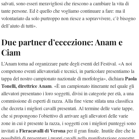
salvati, sono esseri meravigliosi che riescono a cambiare la vita di
tante persone. Ed è quello che vogliamo continuare a fare: ma il
volontariato da solo purtroppo non riesce a sopravvivere, c’è bisogno
dell’aiuto di tutti».
Due partner d’eccezione: Anam e
Ciam
L’Anam torna ad organizzare parte degli eventi del Festival. «A noi
competono eventi allevatoriali e tecnici, in particolare presentiamo la
Paola
tappa del nostro campionato nazionale di morfologia», dichiara
Tonelli, direttrice Anam
.
«È un campionato itinerante nel quale gli
allevatori presentano i loro soggetti, divisi in categorie per età, a una
commissione di esperti di razza. Alla fine viene stilata una classifica
che decreta i migliori cavalli presentati. Al termine delle varie tappe,
che si propongono l’obiettivo di arrivare agli allevatori delle varie
zone in cui è presente la razza, i soggetti con i migliori punteggi sono
Fieracavalli di Verona
invitati a
per il gran finale.
Inutile dire che la
possibilità di presentare i propri cavalli nella manifestazione equestre