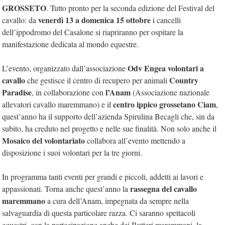
GROSSETO
. Tutto pronto per la seconda edizione del Festival del
venerdì 13 a domenica 15 ottobre
cavallo: da
i cancelli
dell’ippodromo del Casalone si riapriranno per ospitare la
manifestazione dedicata al mondo equestre.
Odv Engea volontari a
L’evento, organizzato dall’associazione
cavallo
Country
che gestisce il centro di recupero per animali
Paradise
l’Anam
, in collaborazione con
(Associazione nazionale
centro ippico grossetano Ciam
allevatori cavallo maremmano) e il
,
quest’anno ha il supporto dell’azienda Spirulina Becagli che, sin da
subito, ha creduto nel progetto e nelle sue finalità. Non solo anche il
Mosaico del volontariato
collabora all’evento mettendo a
disposizione i suoi volontari per la tre giorni.
In programma tanti eventi per grandi e piccoli, addetti ai lavori e
rassegna del cavallo
appassionati. Torna anche quest’anno la
maremmano
a cura dell’Anam, impegnata da sempre nella
salvaguardia di questa particolare razza. Ci saranno spettacoli
equestri, con la partecipazione anche dei Butteri maremmani, la