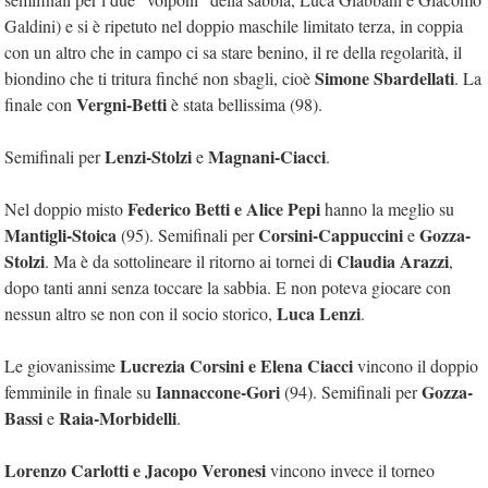
Galdini) e si è ripetuto nel doppio maschile limitato terza, in coppia
con un altro che in campo ci sa stare benino, il re della regolarità, il
Simone Sbardellati
biondino che ti tritura finché non sbagli, cioè
. La
Vergni-Betti
finale con
è stata bellissima (98).
Lenzi-Stolzi
Magnani-Ciacci
Semifinali per
e
.
Federico Betti e Alice Pepi
Nel doppio misto
hanno la meglio su
Mantigli-Stoica
Corsini-Cappuccini
Gozza-
(95). Semifinali per
e
Stolzi
Claudia Arazzi
. Ma è da sottolineare il ritorno ai tornei di
,
dopo tanti anni senza toccare la sabbia. E non poteva giocare con
Luca Lenzi
nessun altro se non con il socio storico,
.
Lucrezia Corsini e Elena Ciacci
Le giovanissime
vincono il doppio
Iannaccone-Gori
Gozza-
femminile in finale su
(94). Semifinali per
Bassi
Raia-Morbidelli
e
.
Lorenzo Carlotti e Jacopo Veronesi
vincono invece il torneo