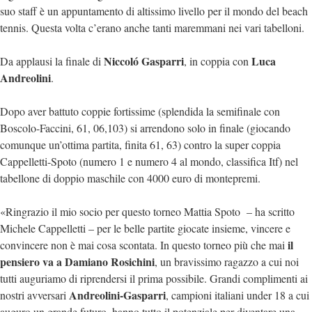
suo staff è un appuntamento di altissimo livello per il mondo del beach
tennis. Questa volta c’erano anche tanti maremmani nei vari tabelloni.
Niccoló Gasparri
Luca
Da applausi la finale di
, in coppia con
Andreolini
.
Dopo aver battuto coppie fortissime (splendida la semifinale con
Boscolo-Faccini, 61, 06,103) si arrendono solo in finale (giocando
comunque un’ottima partita, finita 61, 63) contro la super coppia
Cappelletti-Spoto (numero 1 e numero 4 al mondo, classifica Itf) nel
tabellone di doppio maschile con 4000 euro di montepremi.
«Ringrazio il mio socio per questo torneo Mattia Spoto – ha scritto
Michele Cappelletti – per le belle partite giocate insieme, vincere e
il
convincere non è mai cosa scontata. In questo torneo più che mai
pensiero va a Damiano Rosichini
, un bravissimo ragazzo a cui noi
tutti auguriamo di riprendersi il prima possibile. Grandi complimenti ai
Andreolini-Gasparri
nostri avversari
, campioni italiani under 18 a cui
auguro un grande futuro, hanno tutto il potenziale per diventare una