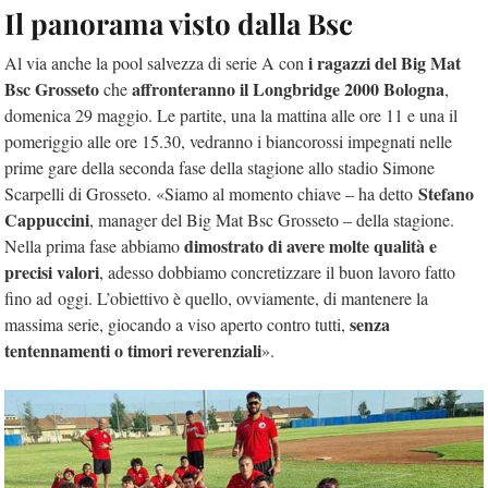
Il panorama visto dalla Bsc
i ragazzi del Big Mat
Al via anche la pool salvezza di serie A con
Bsc Grosseto
affronteranno il Longbridge 2000 Bologna
che
,
domenica 29 maggio. Le partite, una la mattina alle ore 11 e una il
pomeriggio alle ore 15.30, vedranno i biancorossi impegnati nelle
prime gare della seconda fase della stagione allo stadio Simone
Stefano
Scarpelli di Grosseto. «Siamo al momento chiave – ha detto
Cappuccini
, manager del Big Mat Bsc Grosseto – della stagione.
dimostrato di avere molte qualità e
Nella prima fase abbiamo
precisi valori
, adesso dobbiamo concretizzare il buon lavoro fatto
fino ad oggi. L’obiettivo è quello, ovviamente, di mantenere la
senza
massima serie, giocando a viso aperto contro tutti,
tentennamenti
o timori reverenziali
».