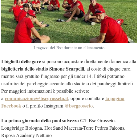
I ragazzi del Bsc durante un allenamento
I biglietti delle gare
si possono acquistare direttamente domenica alla
biglietteria dello stadio Simone Scarpelli
, al costo di cinque euro,
mentre sarà gratuito l’ingresso per gli under 14. I tifosi potranno
usufruire del parcheggio accanto allo stadio o dei parcheggi limitrofi.
Per maggiori informazioni è possibile scrivere
comunicazione@bscgrosseto.it
la pagina
a
, oppure contattare
Facebook
@bscgrosseto
o il profilo Instagram
.
La prima giornata della pool salvezza G1
: Bsc Grosseto-
Longbridge Bologna, Hot Sand Macerata-Torre Pedrea Falcons.
Riposa Academy Nettuno