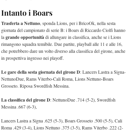
Intanto i Boars
Trasferta a Nettuno
, sponda Lions, per i BricoOk, nella sesta
giornata del campionato di serie B: i Boars di Riccardo Ciolfi hanno
grande opportunità
la
di allungare in classifica, anche se i Lions
rimangono squadra temibile. Due partite, playball alle 11 e alle 16,
che potrebbero dare un volto diverso alla classifica del girone, anche
in prospettiva ingresso nei playoff.
Le gare della sesta giornata del girone D
: Lancers Lastra a Signa-
NettunoDue, Rams Viterbo-Cali Roma, Lions Nettuno-Boars
Grosseto. Riposa Swordfish Messina.
La classifica del girone D
: NettunoDue .714 (5-2), Swordfish
Messina .667 (6-3),
Lancers Lastra a Signa .625 (5-3), Boars Grosseto .500 (5-5), Cali
Roma .429 (3-4), Lions Nettuno .375 (3-5), Rams Viterbo .222 (2-