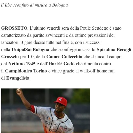
Il Bbc sconfitto di misura a Bologna
GROSSETO.
L’ultimo venerdì sera della Poule Scudetto è stato
caratterizzato da partite avvincenti e da ottime prestazioni dei
lanciatori. 3 gare decise tutte nel finale, con i successi
UnipolSai Bologna
Spirulina Becagli
della
che sconfigge in casa lo
Grosseto
1-0
Camec Collecchio
per
, della
che sbanca il campo
Nettuno 1945
Hort@ Godo
del
e dell’
che rimonta contro
Campidonico Torino
il
e vince grazie al walk-off home run
Evangelista
di
.