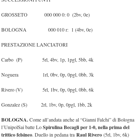
GROSSETO 000 000 0: 0 (2bv, 0e)
BOLOGNA 000 010 r: 1 (4bv, 0e)
PRESTAZIONE LANCIATORI
Carbo (P) 5rl, 4bv, 1p, 1pgl, 5bb, 4k
Noguera 1rl, 0bv, 0p, 0pgl, 0bb, 3k
Rivero (V) 5rl, 1bv, 0p, 0pgl, 0bb, 6k
Gonzalez (S) 2rl, 1bv, 0p, 0pgl, 1bb, 2k
BOLOGNA.
Come all’andata anche al “Gianni Falchi” di Bologna
Spirulina Becagli per 1-0, nella prima del
l’UnipolSai batte Lo
trittico felsineo
Raul Rivero
. Duello in pedana tra
(5rl, 1bv, 6k)