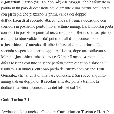
Jonathan Carbo
e
(5rl, 1p, 5bb, 4k) e la pioggia, che ha fermato la
partita in un paio di occasioni. Sul diamante è una partita equilibrata
con gli ospiti che piazzano la prima valida col doppio
Loardi
dell’ex
al secondo attacco, che sarà l’unica occasione con
corridori in posizione punto fino al settimo inning. La UnipolSai porta
corridori in posizione punto al terzo (doppio di Bertossi e basi piene)
e al quarto (due valide di fila) poi otto ball di fila consentono
Josephina
Gonzalez
a
e
di salire in base al quinto prima della
seconda sospensione per pioggia. Al rientro, dopo uno strikeout su
Josephina
Gilmer Lampe
Martini,
ruba la terza e
sorprende la
difesa toscana con uno squeeze perfettamente eseguito e sblocca il
Luis
risultato. Gli ultimi 6 out sono preda del rilievo dominicano
Gonzalez
Sarrocco
che, al di là di una base concessa a
al quinto
Barcelan
inning e di un doppio di
al sesto, porta a termine la
1-0
dodicesima vittoria consecutiva dei felsinei sul
.
Godo-Torino 2-1
Campidonico Torino
Hort@
Avvincente lotta anche a Godo tra
e