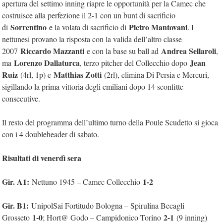
apertura del settimo inning riapre le opportunità per la Camec che
costruisce alla perfezione il 2-1 con un bunt di sacrificio
Sorrentino
Pietro Mantovani
di
e la volata di sacrificio di
. I
nettunesi provano la risposta con la valida dell’altro classe
Riccardo Mazzanti
Andrea Sellaroli
2007
e con la base su ball ad
,
Lorenzo Dallaturca
Jean
ma
, terzo pitcher del Collecchio dopo
Ruiz
Matthias Zotti
(4rl, 1p) e
(2rl), elimina Di Persia e Mercuri,
sigillando la prima vittoria degli emiliani dopo 14 sconfitte
consecutive.
Il resto del programma dell’ultimo turno della Poule Scudetto si gioca
con i 4 doubleheader di sabato.
Risultati di venerdì sera
Gir. A1:
1-2
Nettuno 1945 – Camec Collecchio
Gir. B1:
UnipolSai Fortitudo Bologna – Spirulina Becagli
1-0
2-1
Grosseto
; Hort@ Godo – Campidonico Torino
(9 inning)