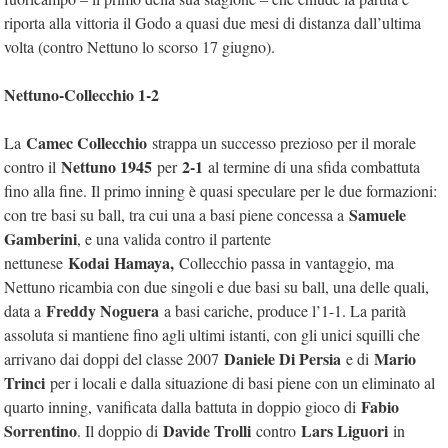
riporta alla vittoria il Godo a quasi due mesi di distanza dall’ultima
volta (contro Nettuno lo scorso 17 giugno).
Nettuno-Collecchio 1-2
Camec Collecchio
La
strappa un successo prezioso per il morale
Nettuno 1945
2-1
contro il
per
al termine di una sfida combattuta
fino alla fine. Il primo inning è quasi speculare per le due formazioni:
Samuele
con tre basi su ball, tra cui una a basi piene concessa a
Gamberini
, e una valida contro il partente
Kodai
Hamaya,
nettunese
Collecchio passa in vantaggio, ma
Nettuno ricambia con due singoli e due basi su ball, una delle quali,
Freddy Noguera
data a
a basi cariche, produce l’1-1. La parità
assoluta si mantiene fino agli ultimi istanti, con gli unici squilli che
Daniele Di Persia
Mario
arrivano dai doppi del classe 2007
e di
Trinci
per i locali e dalla situazione di basi piene con un eliminato al
Fabio
quarto inning, vanificata dalla battuta in doppio gioco di
Sorrentino
Davide Trolli
Lars Liguori
. Il doppio di
contro
in