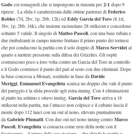
Godo
2-1
coi romagnoli che si impongono in rimonta per
dopo 9
Federico
riprese . La sfida è caratterizzata dalle ottime partenze di
Robles
Eddy Garcia del Toro
(7rl, 2bv, 1p, 2bb, 12k) ed
(8.1rl,
3bv, 1p, 2bb, 16k), che insieme racimolano 28 strikeout e concedono
Matteo Pascoli
soltanto 5 valide. Il singolo di
, con una base rubata e
due rimbalzanti in campo interno fruttano il primo punto dei torinesi
Marco Servidei
che poi conducono la partita con il solo doppio di
al
quarto a mettere pressione sulla difesa dei Grizzlies. Gli ospiti
costruiscono poco a loro volta contro un Garcia del Toro in controllo
e il Godo costruisce il punto del pari al sesto con due eliminati. Dopo
Davide
la base concessa a Monari, sostituito in base da
Meriggi
Enmanuel Evangelista
,
scarica un doppio che vale il punto
del pareggio e la sfida procede agli extra-inning. Con 4 eliminazioni
Garcia del Toro
al piatto tra settimo e ottavo inning,
arriva a 16
strikeout nella partita, ma l’attacco non colpisce e il cubano lascia il
monte dopo 112 lanci con un out al nono, rilevato puntualmente
Gabriele Piumatti
Marco
da
. Con due out nel nono inning contro
Pascoli
Evangelista
,
si consacra come eroe della notte con il
fuoricampo – il primo della sua stagione – che chiude la partita e