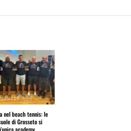
a nel beach tennis: le
cuole di Grosseto si
n’unica academy