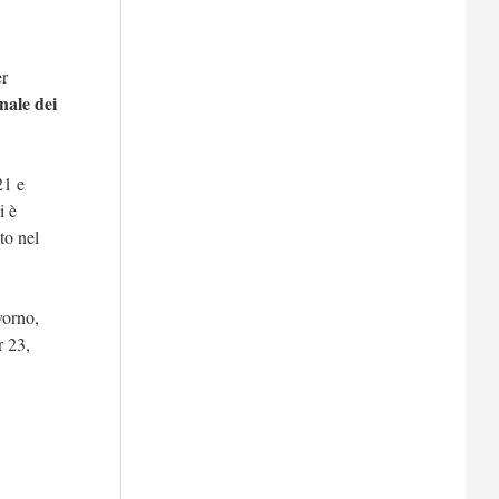
er
nale dei
21 e
i è
to nel
vorno,
r 23,