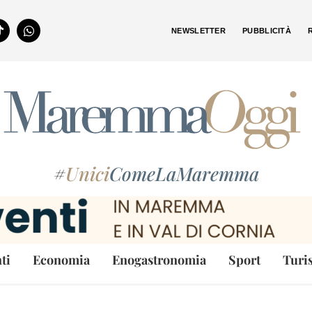
NEWSLETTER
PUBBLICITÀ
#
Unici
ComeLaMaremma
ti
Economia
Enogastronomia
Sport
Turi