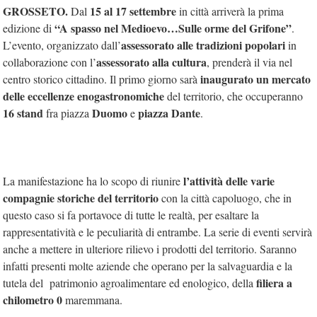
GROSSETO.
15 al 17 settembre
Dal
in città arriverà la prima
“A spasso nel Medioevo…Sulle orme del Grifone”
edizione di
.
a
ssessorato alle tradizioni popolari
L’evento, organizzato dall’
in
a
ssessorato alla cultura
collaborazione con l’
, prenderà il via nel
inaugurato un mercato
centro storico cittadino. Il primo giorno sarà
delle eccellenze enogastronomiche
del territorio, che occuperanno
16 stand
Duomo
piazza Dante
fra piazza
e
.
l’attività delle varie
La manifestazione ha lo scopo di riunire
compagnie storiche del territorio
con la città capoluogo, che in
questo caso si fa portavoce di tutte le realtà, per esaltare la
rappresentatività e le peculiarità di entrambe. La serie di eventi servirà
anche a mettere in ulteriore rilievo i prodotti del territorio. Saranno
infatti presenti molte aziende che operano per la salvaguardia e la
filiera a
tutela del patrimonio agroalimentare ed enologico, della
chilometro 0
maremmana.