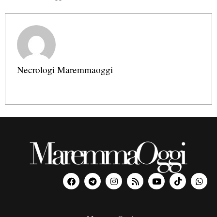
Necrologi Maremmaoggi