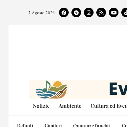
7 Agosto 2026
Notizie
Ambiente
Cultura ed Even
Defunti
Cimiteri
Onoranze funebri
Co