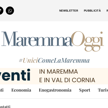
NEWSLETTER
PUBBLICITÀ
#
Unici
ComeLaMaremma
ti
Economia
Enogastronomia
Sport
Turi
ntatti