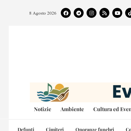
8 Agosto 2026
Notizie
Ambiente
Cultura ed Even
Defunti
Cimiteri
Onoranze funebri
Co