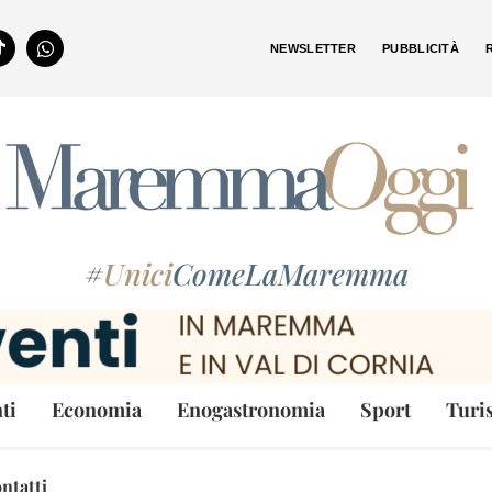
NEWSLETTER
PUBBLICITÀ
#
Unici
ComeLaMaremma
ti
Economia
Enogastronomia
Sport
Turi
ntatti