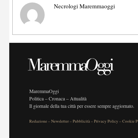
Necrologi Maremmaoggi
MaremmaOggi
Politica – Cronaca – Attualità
Il giornale della tua città per essere sempre aggiornato.
Redazione
–
Newsletter
–
Pubblicità
–
Privacy Policy
–
Cookie P