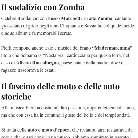
Il sodalizio con Zomba
Fosco Marchetti
Zomba
Celebre il sodalizio con
, in arte
, cantante
grossetano di grido negli anni Cinquanta e Sessanta, col quale incide
cinque album e fa memorabili serate.
“Madremaremma”
Fierli compone anche testo e musica del brano
,
titolo che richiama la “Nostalgia” carducciana per questa terra, nel
Roccalbegna
caso di Alberto
, paese natale della madre, dove da
ragazzo trascorreva le estati.
Il fascino delle moto e delle auto
storiche
Alla musica Fierli accosta un’altra passione, apparentemente distante,
ma che con essa ha in comune il gusto del bello e dei tempi andati.
auto e moto d’epoca
Si tratta delle
, che restaura, anzi restaurava da
solo e che, quasi come in un museo, abbiamo ammirato in passato