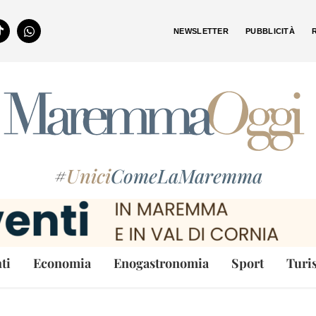
NEWSLETTER
PUBBLICITÀ
#
Unici
ComeLaMaremma
ti
Economia
Enogastronomia
Sport
Turi