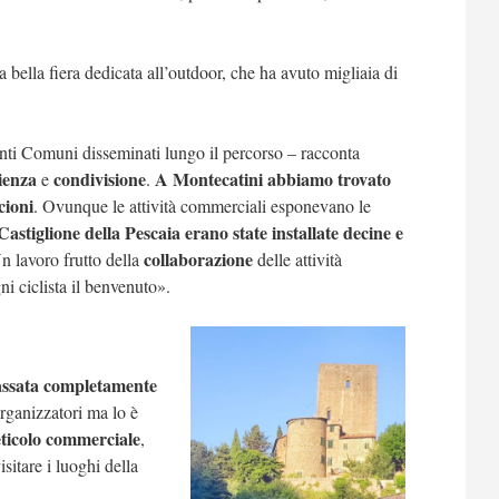
a bella fiera dedicata all’outdoor, che ha avuto migliaia di
anti Comuni disseminati lungo il percorso – racconta
ienza
condivisione
A Montecatini abbiamo trovato
e
.
cioni
. Ovunque le attività commerciali esponevano le
Castiglione della Pescaia erano state installate decine e
collaborazione
 Un lavoro frutto della
delle attività
ni ciclista il benvenuto».
assata completamente
rganizzatori ma lo è
eticolo commerciale
,
itare i luoghi della