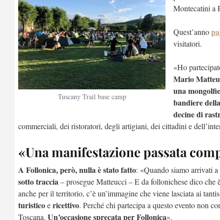
Montecatini a P
pa
Quest’anno
visitatori.
«Ho partecipato
Mario Matteu
una mongolfi
Tuscany Trail base camp
bandiere dell
decine di rastr
commerciali, dei ristoratori, degli artigiani, dei cittadini e dell’i
«Una manifestazione passata comp
A Follonica, però, nulla è stato fatto
: «Quando siamo arrivati a
sotto traccia
– prosegue Matteucci – E da follonichese dico che 
anche per il territorio, c’è un’immagine che viene lasciata ai tanti
turistico
ricettivo
e
. Perché chi partecipa a questo evento non co
Un’occasione sprecata per Follonica
Toscana.
».