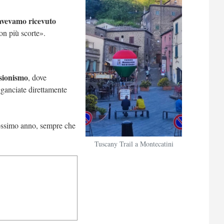
avevamo ricevuto
on più scorte».
rsionismo
, dove
gganciate direttamente
ossimo anno, sempre che
Tuscany Trail a Montecatini