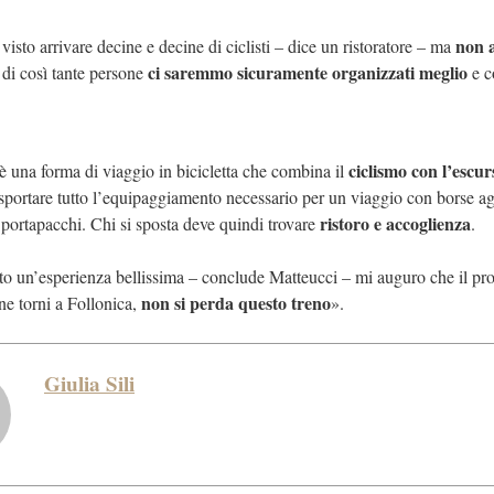
non 
sto arrivare decine e decine di ciclisti – dice un ristoratore – ma
ci saremmo sicuramente organizzati meglio
 di così tante persone
e c
ciclismo con l’escu
è una forma di viaggio in bicicletta che combina il
rasportare tutto l’equipaggiamento necessario per un viaggio con borse a
ristoro e accoglienza
a portapacchi. Chi si sposta deve quindi trovare
.
 un’esperienza bellissima – conclude Matteucci – mi auguro che il pr
non si perda questo treno
ne torni a Follonica,
».
Giulia Sili