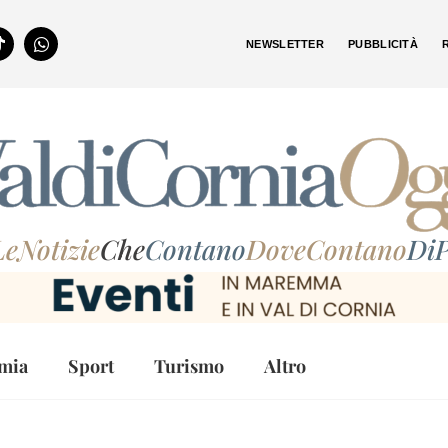
NEWSLETTER
PUBBLICITÀ
LeNotizie
Che
Contano
DoveContano
DiP
mia
Sport
Turismo
Altro