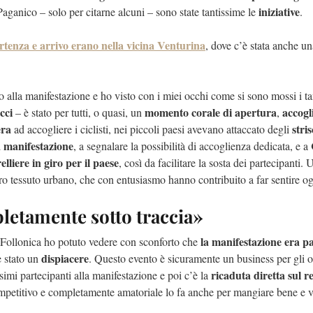
iniziative
aganico – solo per citarne alcuni – sono state tantissime le
.
rtenza e arrivo erano nella vicina Venturina
, dove c’è stata anche un
 alla manifestazione e ho visto con i miei occhi come si sono mossi i t
cci
momento corale di apertura
accogl
– è stato per tutti, o quasi, un
,
era
stris
ad accogliere i ciclisti, nei piccoli paesi avevano attaccato degli
a manifestazione
, a segnalare la possibilità di accoglienza dedicata, e a
elliere in giro per il paese
, così da facilitare la sosta dei partecipanti.
ntero tessuto urbano, che con entusiasmo hanno contribuito a far sentire og
letamente sotto traccia»
la manifestazione era p
 Follonica ho potuto vedere con sconforto che
dispiacere
è stato un
. Questo evento è sicuramente un business per gli o
ricaduta diretta sul r
ssimi partecipanti alla manifestazione e poi c’è la
mpetitivo e completamente amatoriale lo fa anche per mangiare bene e vis