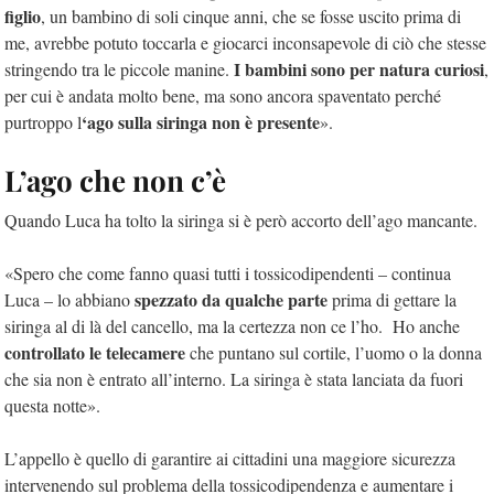
figlio
, un bambino di soli cinque anni, che se fosse uscito prima di
me, avrebbe potuto toccarla e giocarci inconsapevole di ciò che stesse
I bambini sono per natura curiosi
stringendo tra le piccole manine.
,
per cui è andata molto bene, ma sono ancora spaventato perché
‘ago sulla siringa non è presente
purtroppo l
».
L’ago che non c’è
Quando Luca ha tolto la siringa si è però accorto dell’ago mancante.
«Spero che come fanno quasi tutti i tossicodipendenti – continua
spezzato da qualche parte
Luca – lo abbiano
prima di gettare la
siringa al di là del cancello, ma la certezza non ce l’ho. Ho anche
controllato le telecamere
che puntano sul cortile, l’uomo o la donna
che sia non è entrato all’interno. La siringa è stata lanciata da fuori
questa notte».
L’appello è quello di garantire ai cittadini una maggiore sicurezza
intervenendo sul problema della tossicodipendenza e aumentare i