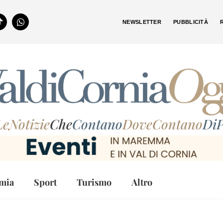
NEWSLETTER
PUBBLICITÀ
LeNotizie
Che
Contano
DoveContano
DiP
mia
Sport
Turismo
Altro