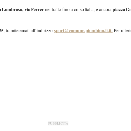
via Lombroso, via Ferrer
piazza G
nel tratto fino a corso Italia, e ancora
25
sport@comune.piombino.li.it.
, tramite email all’indirizzo
Per ulteri
PUBBLICITÀ