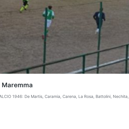
lta Maremma
IO 1946: De Martis, Caramia, Carena, La Rosa, Battolini, Nechita, 
o