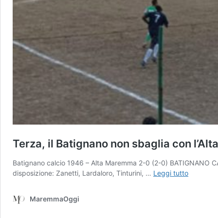
Terza, il Batignano non sbaglia con l’A
Batignano calcio 1946 – Alta Maremma 2-0 (2-0) BATIGNANO CALC
Terza,
disposizione: Zanetti, Lardaloro, Tinturini, …
Leggi tutto
il
Batignan
MaremmaOggi
non
sbaglia