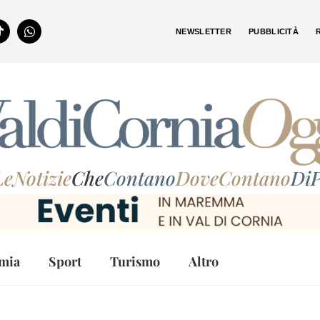
NEWSLETTER
PUBBLICITÀ
LeNotizie
Che
Contano
DoveContano
DiP
mia
Sport
Turismo
Altro