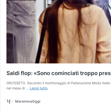
Saldi flop: «Sono cominciati troppo pre
GROSSETO. Secondo il monitoraggio di Federazione Moda Italia-Co
Saldi
nel mese di …
Leggi tutto
flop:
«Sono
MaremmaOggi
cominciati
troppo