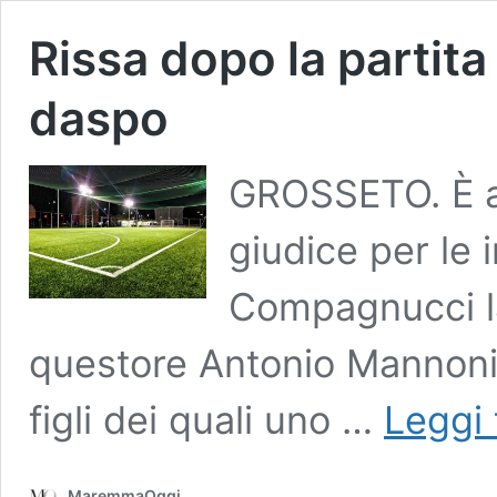
Rissa dopo la partita
daspo
GROSSETO. È ar
giudice per le 
Compagnucci la
questore Antonio Mannoni
figli dei quali uno …
Leggi 
MaremmaOggi