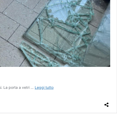
Raid
si. La porta a vetri …
Leggi tutto
di
furti
nei
locali,
è