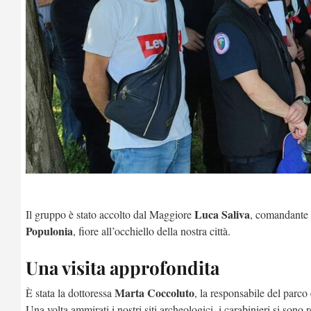
Luca Saliva
Il gruppo è stato accolto dal Maggiore
, comandante 
Populonia
, fiore all’occhiello della nostra città.
Una visita approfondita
Marta Coccoluto
È stata la dottoressa
, la responsabile del parco 
Una volta ammirati i nostri siti archeologici, i carabinieri si sono r