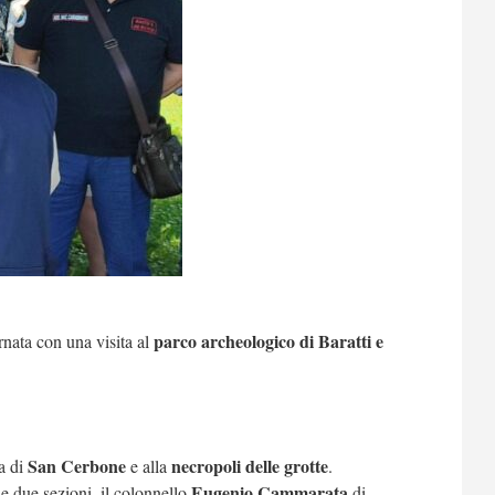
parco archeologico di Baratti e
rnata con una visita al
San Cerbone
necropoli delle grotte
ca di
e alla
.
Eugenio Cammarata
le due sezioni, il colonnello
di