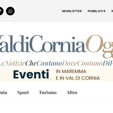
NEWSLETTER
PUBBLICITÀ
LeNotizie
Che
Contano
DoveContano
DiP
mia
Sport
Turismo
Altro