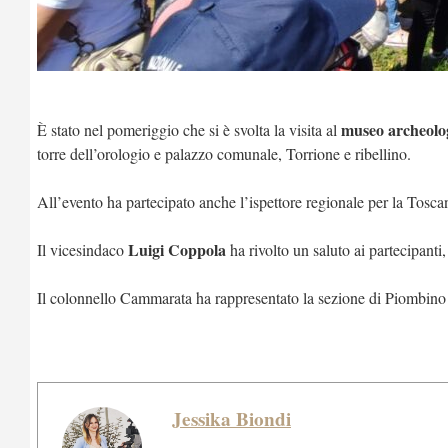
museo archeolo
È stato nel pomeriggio che si è svolta la visita al
torre dell’orologio e palazzo comunale, Torrione e ribellino.
All’evento ha partecipato anche l’ispettore regionale per la Tosca
Luigi Coppola
Il vicesindaco
ha rivolto un saluto ai partecipanti
Il colonnello Cammarata ha rappresentato la sezione di Piombin
Jessika Biondi