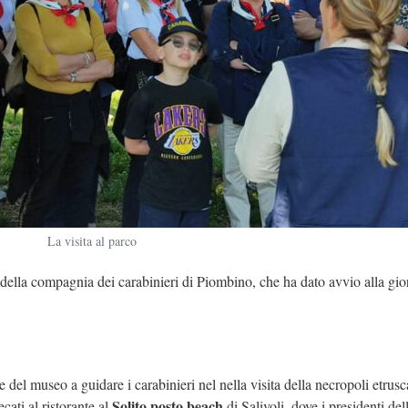
La visita al parco
della compagnia dei carabinieri di Piombino, che ha dato avvio alla gio
e del museo a guidare i carabinieri nel nella visita della necropoli etrus
Solito posto
beach
ecati al ristorante al
di Salivoli, dove i presidenti del