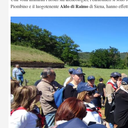
Aldo di Raimo
Piombino e il luogotenente
di Siena, hanno effet