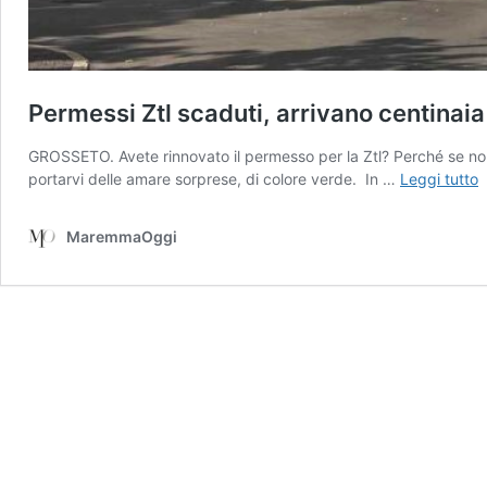
Permessi Ztl scaduti, arrivano centinaia
GROSSETO. Avete rinnovato il permesso per la Ztl? Perché se non 
P
portarvi delle amare sorprese, di colore verde. In …
Leggi tutto
Z
s
MaremmaOggi
a
c
d
m