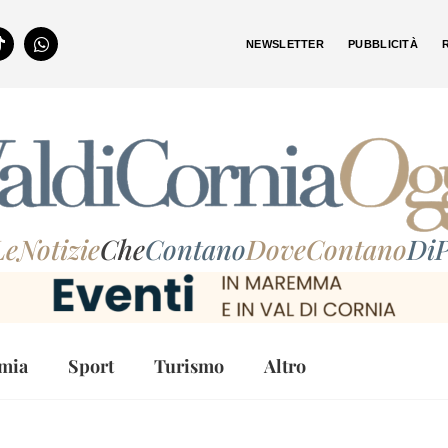
NEWSLETTER
PUBBLICITÀ
LeNotizie
Che
Contano
DoveContano
DiP
mia
Sport
Turismo
Altro