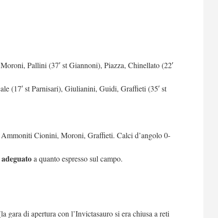
), Moroni, Pallini (37′ st Giannoni), Piazza, Chinellato (22′
e (17′ st Parnisari), Giulianini, Guidi, Graffieti (35′ st
. Ammoniti Cionini, Moroni, Graffieti. Calci d’angolo 0-
o adeguato
a quanto espresso sul campo.
(la gara di apertura con l’Invictasauro si era chiusa a reti