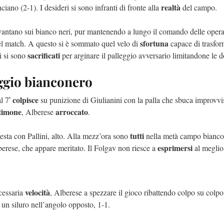
realtà
ciano (2-1). I desideri si sono infranti di fronte alla
del campo.
vantano sui bianco neri, pur mantenendo a lungo il comando delle ope
sfortuna
l match. A questo si è sommato quel velo di
capace di trasfor
sacrificati
i si sono
per arginare il palleggio avversario limitandone le do
aggio bianconero
colpisce
al 7′
su punizione di Giulianini con la palla che sbuca improvvis
timone
arroccato
, Alberese
.
tutti
testa con Pallini, alto. Alla mezz’ora sono
nella metà campo bianco 
esprimersi
berese, che appare meritato. Il Folgav non riesce a
al meglio
velocità
cessaria
, Alberese a spezzare il gioco ribattendo colpo su colpo. 
un siluro nell’angolo opposto, 1-1.