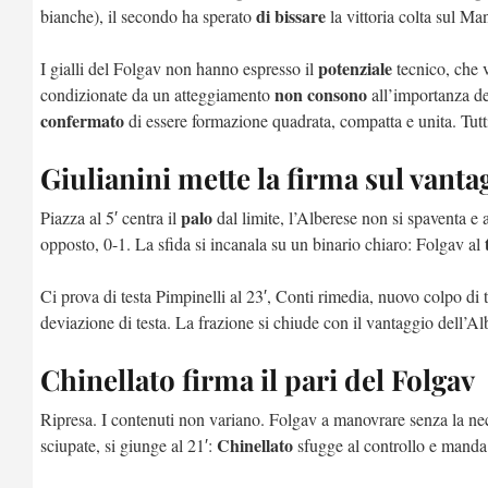
di bissare
bianche), il secondo ha sperato
la vittoria colta sul Man
potenziale
I gialli del Folgav non hanno espresso il
tecnico, che 
non
consono
condizionate da un atteggiamento
all’importanza de
confermato
di essere formazione quadrata, compatta e unita. Tutt
Giulianini mette la firma sul vant
palo
Piazza al 5′ centra il
dal limite, l’Alberese non si spaventa e 
opposto, 0-1. La sfida si incanala su un binario chiaro: Folgav al
Ci prova di testa Pimpinelli al 23′, Conti rimedia, nuovo colpo di 
deviazione di testa. La frazione si chiude con il vantaggio dell’Al
Chinellato firma il pari del Folgav
Ripresa. I contenuti non variano. Folgav a manovrare senza la ne
Chinellato
sciupate, si giunge al 21′:
sfugge al controllo e manda 