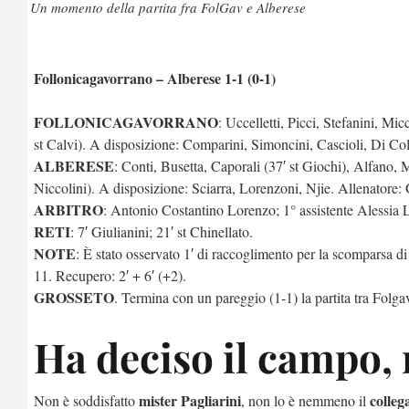
Un momento della partita fra FolGav e Alberese
Follonicagavorrano – Alberese 1-1 (0-1)
FOLLONICAGAVORRANO
: Uccelletti, Picci, Stefanini, Mic
st Calvi). A disposizione: Comparini, Simoncini, Cascioli, Di Cola
ALBERESE
: Conti, Busetta, Caporali (37′ st Giochi), Alfano, M
Niccolini). A disposizione: Sciarra, Lorenzoni, Njie. Allenatore:
ARBITRO
: Antonio Costantino Lorenzo; 1° assistente Alessia 
RETI
: 7′ Giulianini; 21′ st Chinellato.
NOTE
: È stato osservato 1′ di raccoglimento per la scomparsa 
11. Recupero: 2′ + 6′ (+2).
GROSSETO
. Termina con un pareggio (1-1) la partita tra Folg
Ha deciso il campo,
mister Pagliarini
colleg
Non è soddisfatto
, non lo è nemmeno il