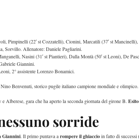
coli, Pimpinelli (22′ st Cozzatelli), Cionini, Marcatili (37′ st Mancinelli
, Sorvillo. Allenatore: Daniele Pagliarini.
anganelli, Nasini (31′ st Piantieri), Dalla Montà (50′ st Leoni), De Pascal
 Gabriele Giannini.
Leoni, 2° assistente Lorenzo Bonamici.
di Nino Benvenuti, storico pugile italiano campione mondiale e olimpico
Esit
av e Alberese, gara che ha aperto la seconda giornata del girone B.
 nessuno sorride
a
Giannini
rompere il ghiaccio
. Il primo puntava a
in fatto di successi 