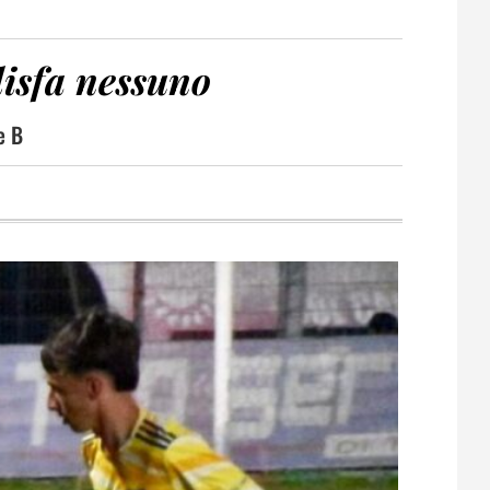
disfa nessuno
e B