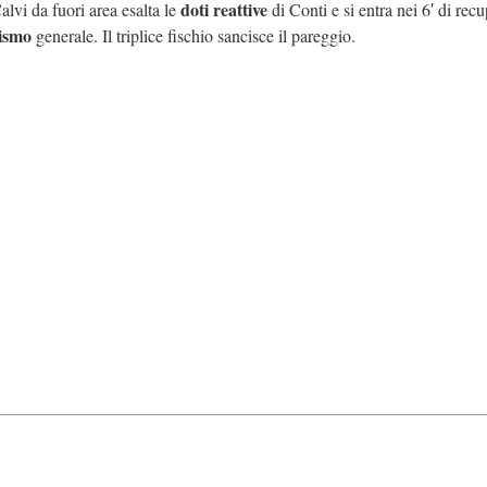
doti reattive
Calvi da fuori area esalta le
di Conti e si entra nei 6′ di recu
ismo
generale. Il triplice fischio sancisce il pareggio.