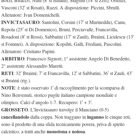
Borzi, Bisacco, Nuhi (8′ st Ismaili), Magrini (14′ st Zefi), Ortenzi,
Vasconi (32′ st Rosati), Razzi. A disposizione: Piccini, Sbrulli.
Allenatore: Ivan Domenichelli.
INVICTASAURO
: Santolini, Corsini (17′ st Murineddu), Canu,
Repola (25′ st Di Domenico), Bruni, Perciavalle, Francavilla,
Rosadoni (8′ st Rossi), Sabbatini (17′ st Zauli), Ibraimi, Liculescu (13′
st Fommei). A disposizione: Kopshti, Galli, Frediani, Pascolini.
Allenatore: Cristiano Papini.
ARBITRO
: Francesco Signori; 1° assistente Angelo Di Benedetto,
2° assistente Alessandro Maretti.
RETI
: 32′ Ibraimi; 7′ st Francavilla, 12′ st Sabbatini, 36′ st Zauli, 43′
st Ibraimi (rig.).
NOTE
: è stato osservato 1′ di raccoglimento per la scomparsa di
Nino Benvenuti, storico pugile italiano campione mondiale e
olimpico. Calci d’angolo 1-7. Recupero: 1′ + 3′.
GROSSETO
. L’Invictasauro travolge il Manciano (0-5)
cancellandolo
inganno
dalla coppa. Non traggano in
le cinque reti,
sono il prodotto di una sfida tecnicamente povera, priva di spirito
monotona e noiosa
calcistico, a tratti anche
.