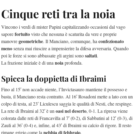
Cinque reti tra la noia
Vincono i verdi di mister Papini capitalizzando occasioni dal vago
fortuito
sapore
visto che nessuna è scaturita da vere e proprie
geometriche
confezionato
manovre
. Il Manciano, comunque, ha
meno
senza mai riuscire a impensierire la difesa avversaria. Quando
saltati
poi le forze si sono abbassate gli argini sono
.
noia
La frazione iniziale è di una
profonda.
Spicca la doppietta di Ibraimi
Fino al 15′ non accade niente, l’Invictasauro mantiene il possesso e
basta, il Manciano resta contratto. Al 16′ Rosadoni mette a lato con un
colpo di testa, al 23′ Liculescu saggia le qualità di Nesti, che respinge.
oasi nel deserto
La rete di Ibraimi al 32′ è un
, 0-1. La ripresa viene
colorata dalle reti di Francavilla al 7′ (0-2), di Sabbatini al 12′ (0-3), di
Zauli al 36′ (0-4) e, infine, al 43′ di Ibraimi su calcio di rigore. Il resto
nebbia di febbraio
rimane grigio come la
.