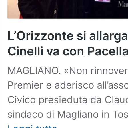
L’Orizzonte si allarg
Cinelli va con Pacell
MAGLIANO. «Non rinnoverò 
Premier e aderisco all’as
Civico presieduta da Claudi
sindaco di Magliano in Tos
L’Orizzonte