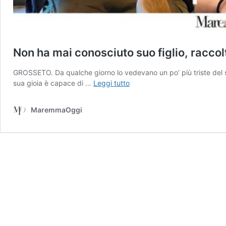
Non ha mai conosciuto suo figlio, raccolt
GROSSETO. Da qualche giorno lo vedevano un po’ più triste del s
Non
sua gioia è capace di …
Leggi tutto
ha
mai
MaremmaOggi
conosciuto
suo
figlio,
raccolta
fondi
per
il
viaggio