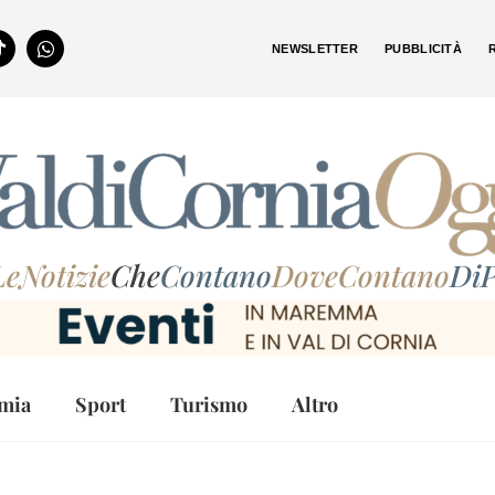
NEWSLETTER
PUBBLICITÀ
LeNotizie
Che
Contano
DoveContano
DiP
mia
Sport
Turismo
Altro