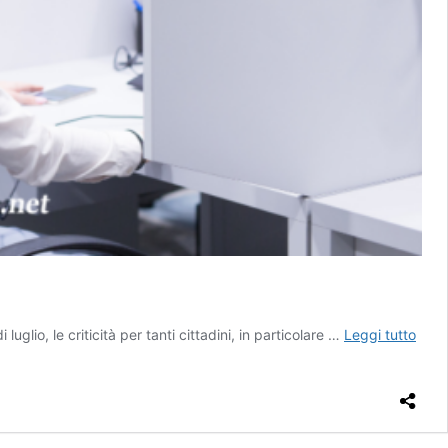
Merc
glio, le criticità per tanti cittadini, in particolare …
Leggi tutto
tutel
muov
nella
giun
delle