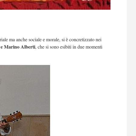
riale ma anche sociale e morale, si è concretizzato nei
i e Marino Alberti
, che si sono esibiti in due momenti