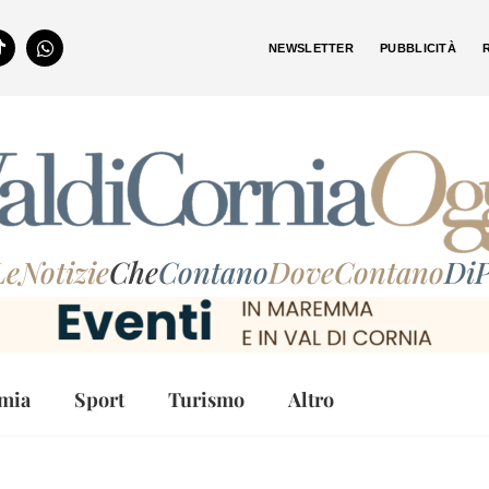
NEWSLETTER
PUBBLICITÀ
LeNotizie
Che
Contano
DoveContano
DiP
mia
Sport
Turismo
Altro