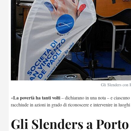
Gli Slenders con R
La povertà ha tanti volti
«
– dichiarano in una nota – e ciascuno 
racchiude in azioni in grado di riconoscere e intervenire in luoghi 
Gli Slenders a Port