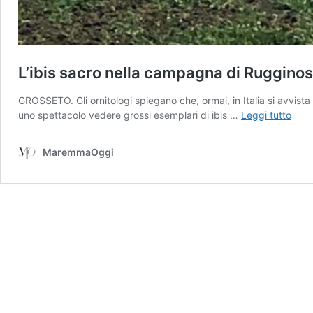
L’ibis sacro nella campagna di Ruggino
GROSSETO. Gli ornitologi spiegano che, ormai, in Italia si avvi
L’ibis
uno spettacolo vedere grossi esemplari di ibis …
Leggi tutto
sacr
nella
MaremmaOggi
cam
di
Rugg