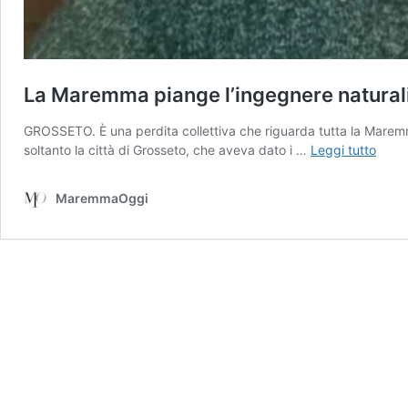
La Maremma piange l’ingegnere natural
GROSSETO. È una perdita collettiva che riguarda tutta la Maremma
La
soltanto la città di Grosseto, che aveva dato i …
Leggi tutto
Mar
pian
MaremmaOggi
l’ing
natur