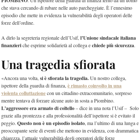
PIOMBINO
. Un ispettore della guardia di finanza ferito da un uomo
che stava cercando di rubare nelle auto parcheggiate. È l’ennesimo
episodio che mette in evidenza la vulnerabilità degli operatori delle
forze dell’ordine.
l’Unione sindacale italiana
A dirlo la segreteria regionale dell’Usif,
finanzieri
chiede più sicurezza
che esprime solidarietà al collega e
.
Una tragedia sfiorata
si è sfiorata la tragedia.
«Ancora una volta,
Un nostro collega,
è rimasto coinvolto in una
ispettore della guardia di finanza,
violenta colluttazione
con un cittadino extracomunitario, sorpreso
mentre tentava di forzare alcune auto in sosta a Piombino.
L’aggressore era armato di coltello
– dice in una nota l’Usif – Solo
grazie alla prontezza e alla professionalità dell’ispettore si è evitato il
Questo non è un episodio isolato
peggio.
, ma l’ultimo di una lunga e
preoccupante serie di eventi che mettono in evidenza, con drammatica
chiarezza, l’attuale vulnerabilità degli operatori delle forze