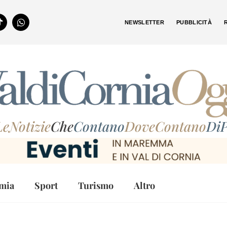
NEWSLETTER
PUBBLICITÀ
LeNotizie
Che
Contano
DoveContano
DiP
mia
Sport
Turismo
Altro