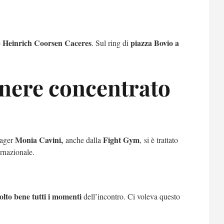
Heinrich Coorsen Caceres
piazza Bovio a
e
. Sul ring di
anere concentrato
Monia Cavini,
Fight Gym
nager
anche dalla
,
si è trattato
rnazionale.
lto bene tutti i momenti
dell’incontro. Ci voleva questo