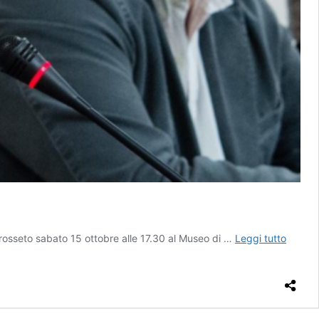
Il
Grosseto sabato 15 ottobre alle 17.30 al Museo di …
Leggi tutto
finanzi
la
mafia
e
il