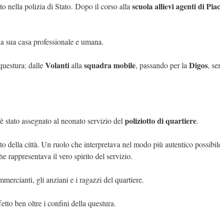
scuola allievi agenti di Pi
to nella polizia di Stato. Dopo il corso alla
 la sua casa professionale e umana.
Volanti
squadra mobile
Digos
 questura: dalle
alla
, passando per la
, se
poliziotto di quartiere
è stato assegnato al neonato servizio del
.
ento della città. Un ruolo che interpretava nel modo più autentico possib
e rappresentava il vero spirito del servizio.
mmercianti, gli anziani e i ragazzi del quartiere.
tto ben oltre i confini della questura.