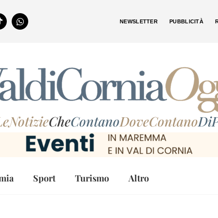
NEWSLETTER
PUBBLICITÀ
LeNotizie
Che
Contano
DoveContano
DiP
mia
Sport
Turismo
Altro