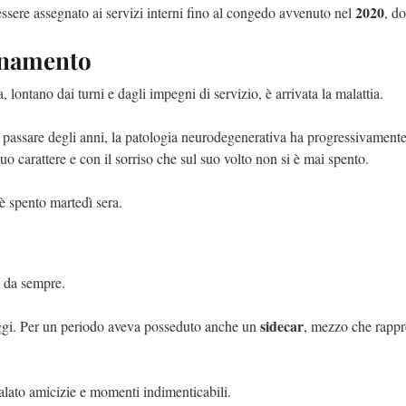
2020
 essere assegnato ai servizi interni fino al congedo avvenuto nel
, do
ionamento
lontano dai turni e dagli impegni di servizio, è arrivata la malattia.
l passare degli anni, la patologia neurodegenerativa ha progressivamente 
uo carattere e con il sorriso che sul suo volto non si è mai spento.
 è spento martedì sera.
o da sempre.
sidecar
aggi. Per un periodo aveva posseduto anche un
, mezzo che rappre
galato amicizie e momenti indimenticabili.