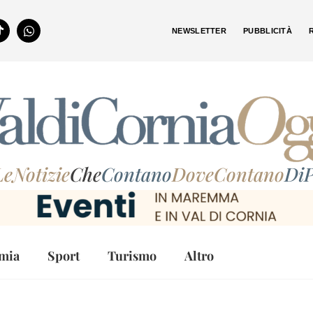
NEWSLETTER
PUBBLICITÀ
LeNotizie
Che
Contano
DoveContano
DiP
mia
Sport
Turismo
Altro