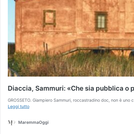
Diaccia, Sammuri: «Che sia pubblica o p
GROSSETO. Giampiero Sammuri, roccastradino doc, non è uno che gi
Diaccia,
Leggi tutto
Sammuri:
«Che
MaremmaOggi
sia
pubblica