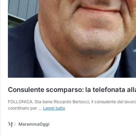
Consulente scomparso: la telefonata all
FOLLONICA. Sta bene Riccardo Bertocci, il consulente del lavoro
Consulente
coordinato per …
Leggi tutto
scomparso:
la
MaremmaOggi
telefonata
alla