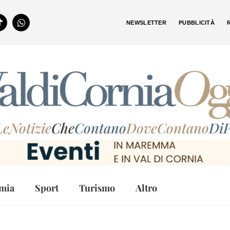
NEWSLETTER
PUBBLICITÀ
LeNotizie
Che
Contano
DoveContano
DiP
mia
Sport
Turismo
Altro