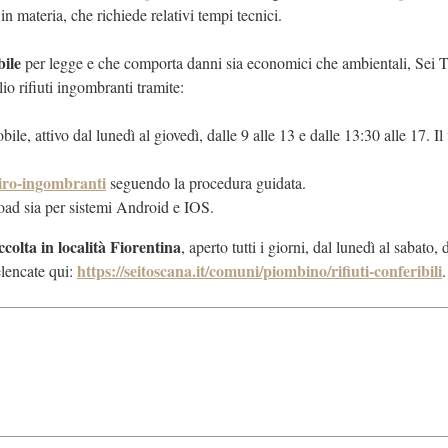
n materia, che richiede relativi tempi tecnici.
bile
per legge e che comporta danni sia economici che ambientali, Sei To
io rifiuti ingombranti tramite:
e, attivo dal lunedì al giovedì, dalle 9 alle 13 e dalle 13:30 alle 17. Il
itiro-ingombranti
seguendo la procedura guidata.
oad sia per sistemi Android e IOS.
colta in località Fiorentina
, aperto tutti i giorni, dal lunedì al sabato,
https://seitoscana.it/comuni/piombino/rifiuti-conferibili
elencate qui:
.