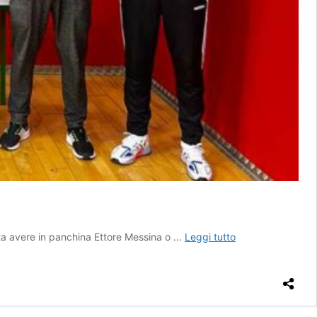
Arriva
rta avere in panchina Ettore Messina o …
Leggi tutto
il
G7
alla
guida
della