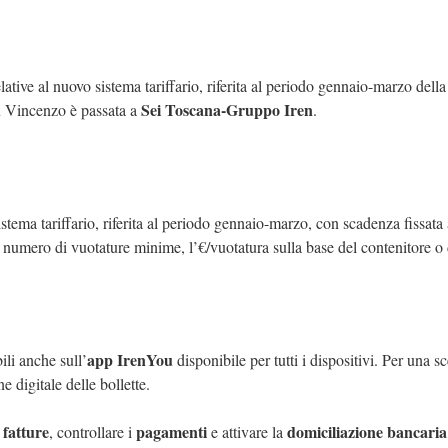
lative al nuovo sistema tariffario, riferita al periodo gennaio-marzo della r
Sei Toscana-Gruppo Iren
 Vincenzo è passata a
.
istema tariffario, riferita al periodo gennaio-marzo, con scadenza fissata
 numero di vuotature minime, l’€/vuotatura sulla base del contenitore o d
app IrenYou
ili anche sull’
disponibile per tutti i dispositivi. Per una s
e digitale delle bollette.
fatture
pagamenti
domiciliazione bancaria
e
, controllare i
e attivare la