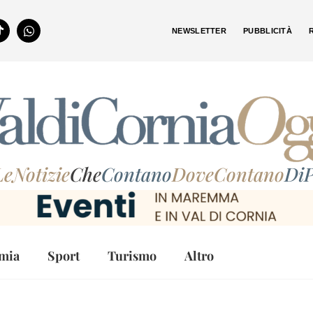
NEWSLETTER
PUBBLICITÀ
LeNotizie
Che
Contano
DoveContano
DiP
mia
Sport
Turismo
Altro