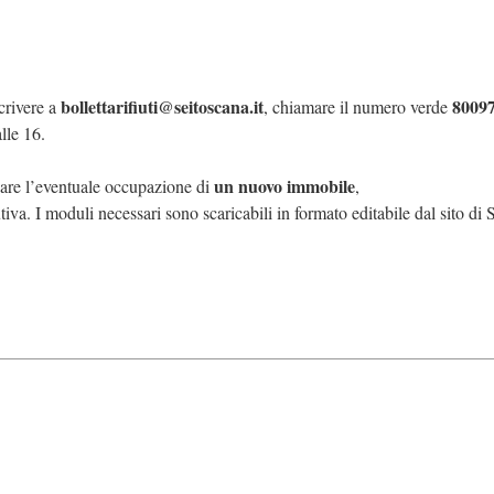
bollettarifiuti@seitoscana.it
8009
crivere a
, chiamare il numero verde
lle 16.
un nuovo immobile
care l’eventuale occupazione di
,
tiva. I moduli necessari sono scaricabili in formato editabile dal sito d